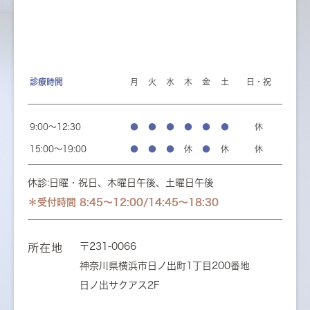
診療時間
月
火
水
木
金
土
日・祝
9:00～12:30
●
●
●
●
●
●
休
15:00～19:00
●
●
●
休
●
休
休
休診:日曜・祝日、木曜日午後、土曜日午後
＊受付時間 8:45～12:00/14:45～18:30
〒231-0066
所在地
神奈川県横浜市日ノ出町1丁目200番地
日ノ出サクアス2F