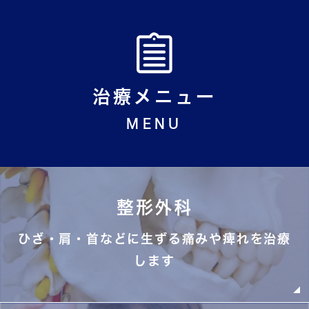
2026.02.13
令和08年03月18日(水)午前中は山田の外来は休診となります。
(伊藤先生の外来は通常通り診察をしていま
す)、 午後の外来は通常通り診察
治療メニュー
をします。
MENU
2026.02.13
令和08年3月11日 (水)伊藤先生の外来は休診します。(山田の外
来は通常通り診察をしています)
整形外科
2026.02.13
令和08年03月3日(火)午後は山田の外来は休診となります。(午
ひざ・肩・首などに生ずる痛みや痺れを治療
前中の外来は通常通り診察をします。)
します